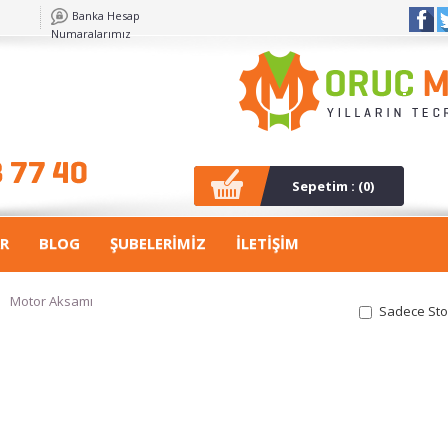
Banka Hesap
Numaralarımız
Sepetim : (
0
)
R
BLOG
ŞUBELERİMİZ
İLETİŞİM
>
Motor Aksamı
Sadece Sto