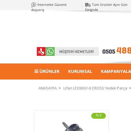
İnternette Güvenli
Tüm Ürünler Aynı Gün
Kargoda
Alışveriş
ÜRÜNLER
KURUMSAL
KAMPANYALA
ANASAYFA
>
Lifan LF200GY-6 CROSS Yedek Parça
% 5