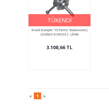
TÜKENDİ
Krank Komple ''15 Perno'' Balansörlü [
LF200GY-6 CROSS ] - LİFAN
3.108,66
TL
«
1
»