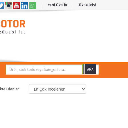
YENİ ÜYELİK
ÜYE GİRİŞİ
Ürün, stok kodu veya kategori ara...
kta Olanlar