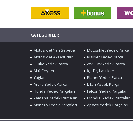
KATEGORİLER
Motosiklet Yan Sepetler
Motosiklet Yedek Parça
Motosiklet Aksesurları
Bisiklet Yedek Parça
E-Bike Yedek Parça
Atv - Utv Yedek Parça
Akü Çeşitleri
İç - Dış Lastikler
Yağlar
Planet Yedek Parça
Arora Yedek Parça
Lifan Yedek Parça
Honda Yedek Parçaları
Falcon Yedek Parçaları
Yamaha Yedek Parçaları
Mondial Yedek Parçaları
Monero Yedek Parçaları
Apachi Yedek Parçaları