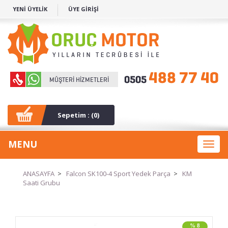
YENİ ÜYELİK
ÜYE GİRİŞİ
Sepetim : (
0
)
MENU
Toggl
naviga
ANASAYFA
>
Falcon SK100-4 Sport Yedek Parça
>
KM
Saati Grubu
% 8