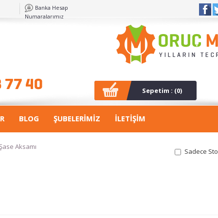
Banka Hesap
Numaralarımız
Sepetim : (
0
)
R
BLOG
ŞUBELERİMİZ
İLETİŞİM
Şase Aksamı
Sadece Sto