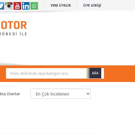
YENİ ÜYELİK
ÜYE GİRİŞİ
Ürün, stok kodu veya kategori ara...
kta Olanlar