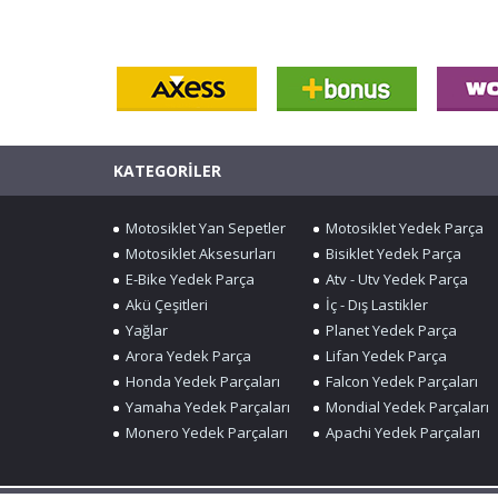
KATEGORİLER
Motosiklet Yan Sepetler
Motosiklet Yedek Parça
Motosiklet Aksesurları
Bisiklet Yedek Parça
E-Bike Yedek Parça
Atv - Utv Yedek Parça
Akü Çeşitleri
İç - Dış Lastikler
Yağlar
Planet Yedek Parça
Arora Yedek Parça
Lifan Yedek Parça
Honda Yedek Parçaları
Falcon Yedek Parçaları
Yamaha Yedek Parçaları
Mondial Yedek Parçaları
Monero Yedek Parçaları
Apachi Yedek Parçaları