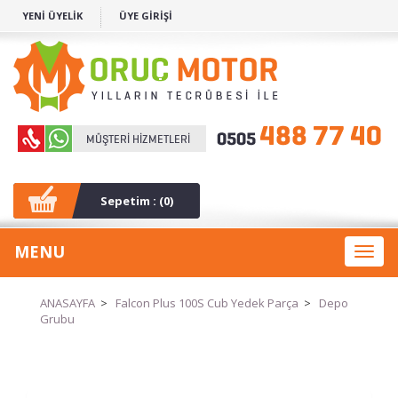
YENİ ÜYELİK
ÜYE GİRİŞİ
Sepetim : (
0
)
MENU
Toggl
naviga
ANASAYFA
>
Falcon Plus 100S Cub Yedek Parça
>
Depo
Grubu