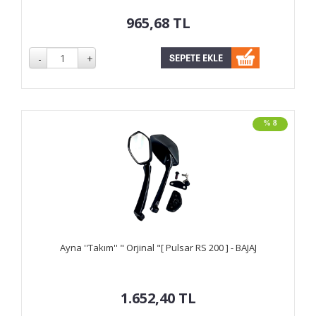
965,68
TL
% 8
Ayna ''Takım'' " Orjinal "[ Pulsar RS 200 ] - BAJAJ
1.652,40
TL