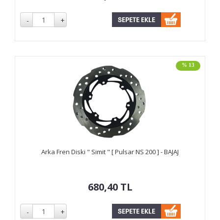
% 13
Arka Fren Diski " Simit " [ Pulsar NS 200 ] - BAJAJ
680,40
TL