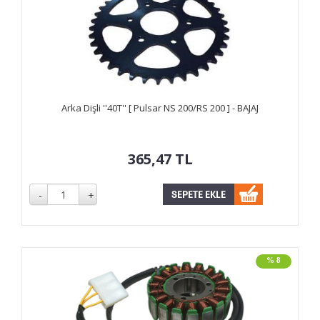
Arka Dişli ''40T'' [ Pulsar NS 200/RS 200 ] - BAJAJ
365,47
TL
% 8