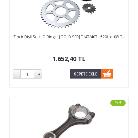
Zincir Dişli Seti ''O Ringli'' [GOLD SFR] ''14T/40T - 520Hx108L''...
1.652,40
TL
% 4