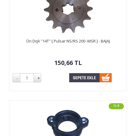
Ön Dişli ''14T'' [ Pulsar NS/RS 200 -MSR ] - BAJAJ
150,66
TL
% 9