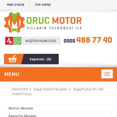
YENİ ÜYELİK
ÜYE GİRİŞİ
Sepetim : (
0
)
MENU
Toggl
naviga
ANASAYFA
>
Bajaj Yedek Parçaları
>
Bajaj Pulsar Rs 200
Yedek Parça
Motor Aksamı
Kaporta Aksamı