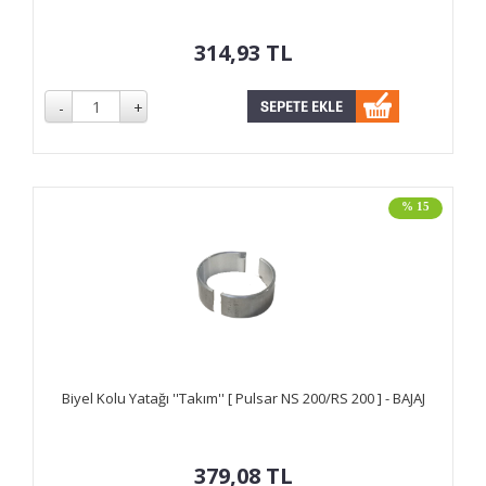
314,93
TL
% 15
Biyel Kolu Yatağı ''Takım'' [ Pulsar NS 200/RS 200 ] - BAJAJ
379,08
TL