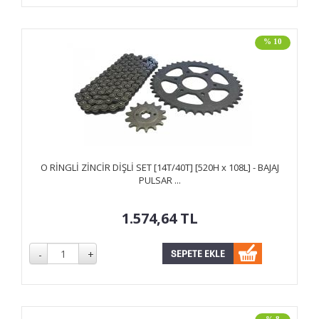
% 10
O RİNGLİ ZİNCİR DİŞLİ SET [14T/40T] [520H x 108L] - BAJAJ
PULSAR ...
1.574,64
TL