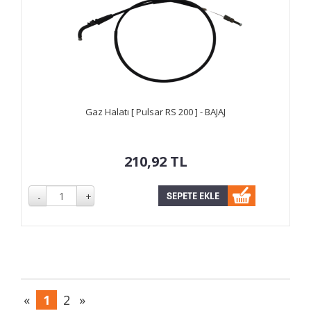
Gaz Halatı [ Pulsar RS 200 ] - BAJAJ
210,92
TL
«
1
2
»