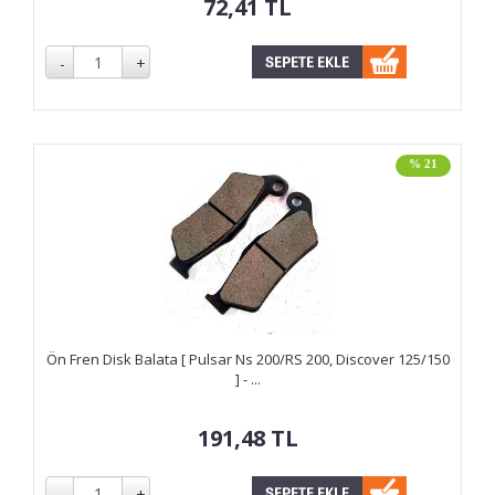
72,41
TL
% 21
Ön Fren Disk Balata [ Pulsar Ns 200/RS 200, Discover 125/150
] - ...
191,48
TL