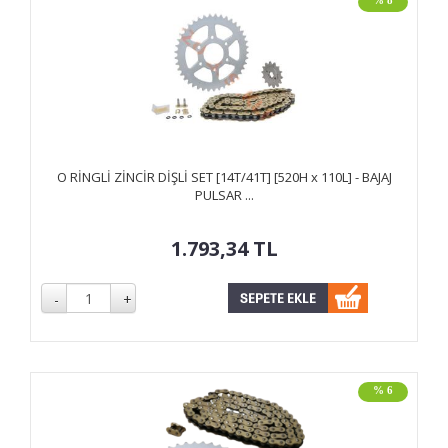
% 8
O RİNGLİ ZİNCİR DİŞLİ SET [14T/41T] [520H x 110L] - BAJAJ
PULSAR ...
1.793,34
TL
% 6