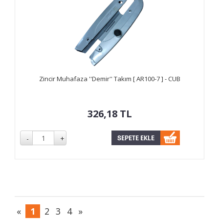
Zincir Muhafaza ''Demir'' Takım [ AR100-7 ] - CUB
326,18
TL
«
1
2
3
4
»