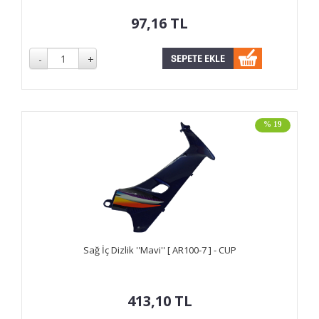
97,16
TL
% 19
Sağ İç Dizlik ''Mavi'' [ AR100-7 ] - CUP
413,10
TL