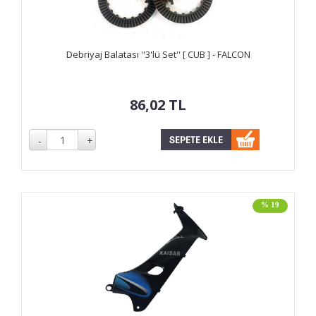
Debriyaj Balatası ''3'lü Set'' [ CUB ] - FALCON
86,02
TL
% 19