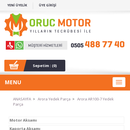
YENİ ÜYELİK
ÜYE GİRİŞİ
Sepetim : (
0
)
MENU
Toggl
naviga
ANASAYFA
>
Arora Yedek Parça
>
Arora AR100-7 Yedek
Parça
Motor Aksamı
Kaporta Aksamı