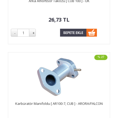
Arka Amortisör Takozu [ CUB 100 ] - UK
26,73
TL
% 27
Karbüratör Manifoldu [ AR100-7, CUB ] - ARORA/FALCON