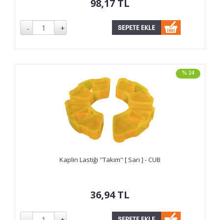
98,17
TL
% 24
Kaplin Lastiği ''Takım'' [ Sarı ] - CUB
36,94
TL