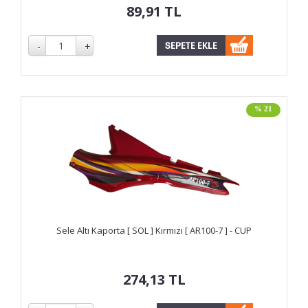
89,91
TL
% 21
Sele Altı Kaporta [ SOL ] Kırmızı [ AR100-7 ] - CUP
274,13
TL