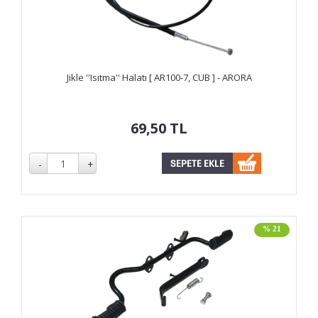
Jikle ''Isıtma'' Halatı [ AR100-7, CUB ] - ARORA
69,50
TL
% 21