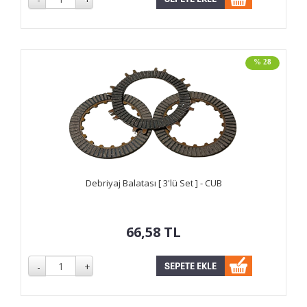
% 28
Debriyaj Balatası [ 3'lü Set ] - CUB
66,58
TL