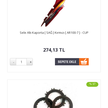
Sele Altı Kaporta [ SAĞ ] Kırmızı [ AR100-7 ] - CUP
274,13
TL
% 17