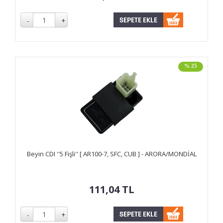
% 25
Beyin CDI ''5 Fişli'' [ AR100-7, SFC, CUB ] - ARORA/MONDİAL
111,04
TL