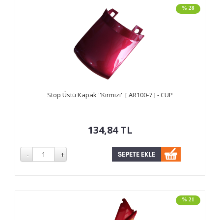
% 28
Stop Üstü Kapak ''Kırmızı'' [ AR100-7 ] - CUP
134,84
TL
% 21