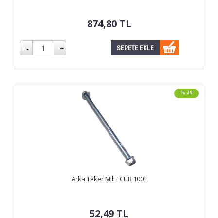
874,80
TL
% 29
Arka Teker Mili [ CUB 100 ]
52,49
TL