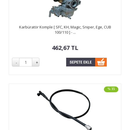
Karbüratör Komple [ SFC, KH, Magic, Sniper, Ege, CUB
100/110 ] - ...
462,67
TL
% 35