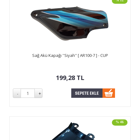
% 12
Sağ Akü Kapağı ''Siyah'' [ AR100-7 ] - CUP
199,28
TL
% 46