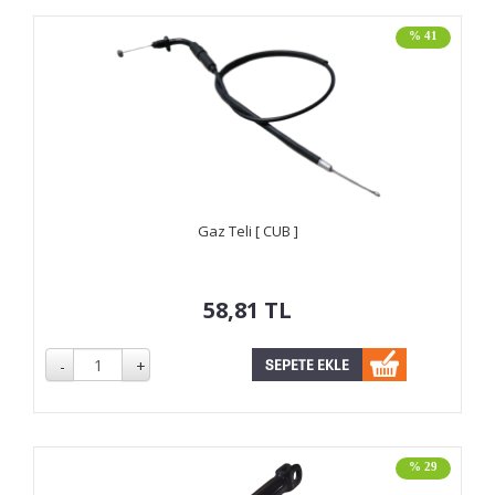
% 41
Gaz Teli [ CUB ]
58,81
TL
% 29