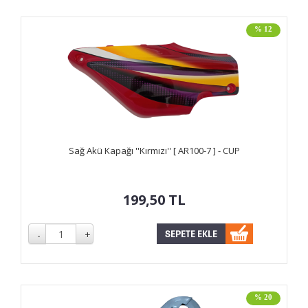
% 12
Sağ Akü Kapağı ''Kırmızı'' [ AR100-7 ] - CUP
199,50
TL
% 20