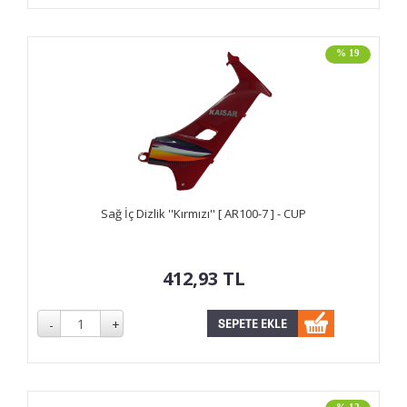
% 19
Sağ İç Dizlik ''Kırmızı'' [ AR100-7 ] - CUP
412,93
TL